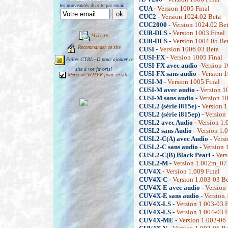
les nouveautés du site par email !
CUA -
Version 1005 Final
CUC2 -
Version 1024.02 Beta
CUC2000 -
Version 1024.02 Be
CUR-DLS -
Version 1003 Final
M'écrire
CUR-DLS -
Version 1004.05 Be
Recommander ce site
CUSI -
Version 1006.03 Beta
CUSI-FX -
Version 1005 Final
Faites CTRL+D pour ajouter ce
CUSI-FX avec audio -
Version 1
site à vos favoris!
CUSI-FX sans audio -
Version 
Merci de VOTER pour ce site
CUSI-M -
Version 1005 Final
CUSI-M avec audio -
Version 1
CUSI-M sans audio -
Version 1
CUSL2 (série i815e) -
Version 1
CUSL2 (série i815ep) -
Version 
CUSL2 avec Audio -
Version 1.
CUSL2 sans Audio -
Version 1.0
CUSL2-C(A) avec Audio -
Versi
CUSL2-C sans audio -
Version 
CUSL2-C(B) Black Pearl -
Vers
CUSL2-M -
Version 1.002m_07
CUV4X -
Version 1.009 Final
CUV4X-C -
Version 1.003-03 Be
CUV4X-E avec audio -
Version
CUV4X-E sans audio -
Version 
CUV4X-LS -
Version 1.003-03 F
CUV4X-LS -
Version 1.004-03 
CUV4X-ME -
Version 1.002-06