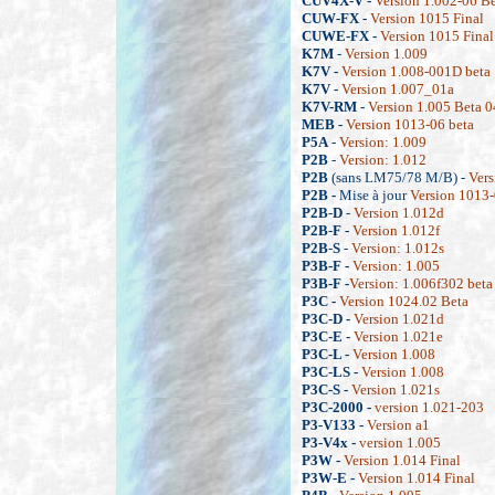
CUV4X-V -
Version 1.002-06 Be
CUW-FX -
Version 1015 Final
CUWE-FX -
Version 1015 Final
K7M
-
Version 1.009
K7V -
Version 1.008-001D beta
K7V -
Version 1.007_01a
K7V-RM -
Version 1.005 Beta 0
MEB -
Version 1013-06 beta
P5A
-
Version: 1.009
P2B
-
Version: 1.012
P2B
(sans LM75/78 M/B) -
Vers
P2B -
Mise à jour
Version 1013-
P2B
-
D
-
Version 1.012d
P2B
-
F -
Version 1.012f
P2B
-
S
-
Version: 1.012s
P3B-F -
Version: 1.005
P3B-F -
Version: 1.006f302 beta
P3C -
Version 1024.02 Beta
P3C-D -
Version 1.021d
P3C-E -
Version 1.021e
P3C-L -
Version 1.008
P3C-LS -
Version 1.008
P3C-S -
Version 1.021s
P3C-2000 -
version 1.021-203
P3-V133 -
Version a1
P3-V4x -
version 1.005
P3W -
Version 1.014 Final
P3W-E -
Version 1.014 Final