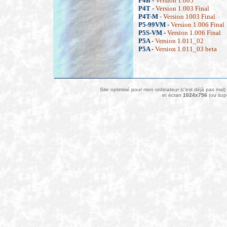
P4B -
Version 1.005
P4T -
Version 1.003 Final
P4T-M
-
Version 1003 Final
P5-99VM -
Version 1.006 Final
P5S-VM -
Version 1.006 Final
P5A -
Version 1.011_02
P5A -
Version 1.011_03 beta
Site optimisé pour mon ordinateur (c'est déjà pas mal
et écran
1024x756
(ou supé