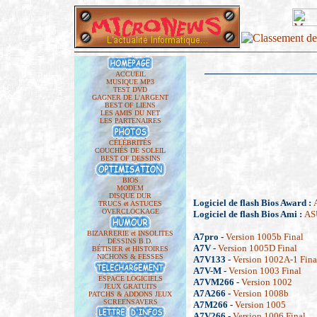
ACCUEIL
MUSIQUE MP3
TEST DVD
GAGNER DE L'ARGENT
BEST OF LIENS
LES AMIS DU NET
LES PARTENAIRES
CÉLÉBRITÉS
COUCHÉS DE SOLEIL
BEST OF DESSINS
BIOS
MODEM
DISQUE DUR
Logiciel de flash Bios Award :
TRUCS et ASTUCES
OVERCLOCKAGE
Logiciel de flash Bios Ami :
ASU
BIZARRERIE et INSOLITES
A7pro -
Version 1005b Final
DESSINS B.D.
A7V -
Version 1005D Final
BÉTISIER et HISTOIRES
NICHONS & FESSES
A7V133 -
Version 1002A-1 Fina
A7V-M -
Version 1003 Final
ESPACE LOGICIELS
A7VM266 -
Version 1002
JEUX GRATUITS
A7A266 -
Version 1008b
PATCHS & ADDONS JEUX
SCREENSAVERS
A7M266 -
Version 1005
A7V266 -
Version 1006 Final