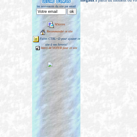
illégaux
à partir du moment où vou
les nouveautés du site par email
M'écrire
Recommander ce site
Faites CTRL+D pour ajouter ce
site à vos favoris!
Merci de VOTER pour ce site