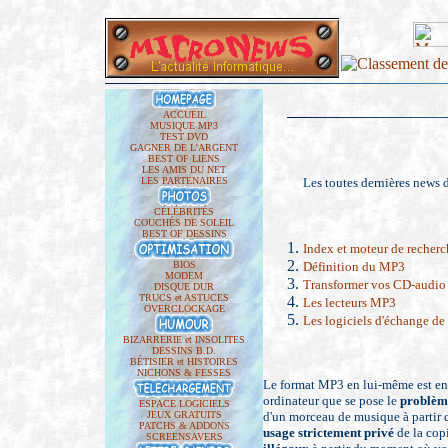
ACCUEIL
MUSIQUE MP3
TEST DVD
GAGNER DE L'ARGENT
BEST OF LIENS
LES AMIS DU NET
LES PARTENAIRES
Les toutes dernières news d
CÉLÉBRITÉS
COUCHÉS DE SOLEIL
BEST OF DESSINS
Index et moteur de recherc
BIOS
Définition du MP3
MODEM
Transformer vos CD-audi
DISQUE DUR
TRUCS et ASTUCES
Les lecteurs MP3
OVERCLOCKAGE
Les logiciels d'échange d
BIZARRERIE et INSOLITES
DESSINS B.D.
BÉTISIER et HISTOIRES
NICHONS & FESSES
Le format MP3 en lui-même est enti
ordinateur que se pose le
problèm
ESPACE LOGICIELS
JEUX GRATUITS
d'un morceau de musique à partir
PATCHS & ADDONS
usage strictement privé
de la cop
SCREENSAVERS