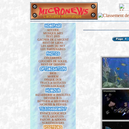
ACCUEIL
MUSIQUE MP3
TEST DVD
GAGNER DE L'ARGENT
BEST OF LIENS
LES AMIS DU NET
LES PARTENAIRES
CÉLÉBRITÉS
COUCHÉS DE SOLEIL
BEST OF DESSINS
BIOS
MODEM
DISQUE DUR
TRUCS et ASTUCES
OVERCLOCKAGE
BIZARRERIE et INSOLITES
DESSINS B.D.
BÉTISIER et HISTOIRES
NICHONS & FESSES
ESPACE LOGICIELS
JEUX GRATUITS
PATCHS & ADDONS
SCREENSAVERS