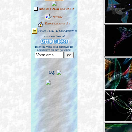
Merci de VOTER pour ce site.
:
M'écrire.
:
Recommander ce site.
Faites CTRL+D pour ajouter ce
site à vos favoris!
Inscrivez-vous pour retrouver les
nouveautés du site par email.
ICQ: