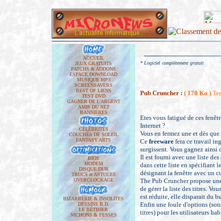
ACCUEIL
* Logiciel complètement gratuit
JEUX GRATUITS
PATCHS & ADDONS
ESPACE DOWNLOAD
MUSIQUE MP3
SCREENSAVERS
BEST OF LIENS
Pub Cruncher
:
( 170 Ko
)
Te
TEST DVD
GAGNER DE L'ARGENT
AMIS DU NET
BANNIERES
Etes vous fatigué de ces fenêtr
Internet ?
CÉLÉBRITÉS
Vous en fermez une et dès que 
COUCHÉS DE SOLEIL
FANTASY ARTS
Ce
freeware
fera ce travail in
surgissent. Vous gagnez ainsi d
Il est fourni avec une liste de
BIOS
MODEM
dans cette liste en spécifiant 
DISQUE DUR
désignant la fenêtre avec un cu
TRUCS et ASTUCES
OVERCLOCKAGE
The Pub Cruncher propose une m
de gérer la liste des titres. Vo
est réduite, elle disparait du 
BIZARRERIE & INSOLITES
Enfin une foule d'options (son
DESSINS B.D.
LE BÉTISIER
titres) pour les utilisateurs h
NICHONS & FESSES