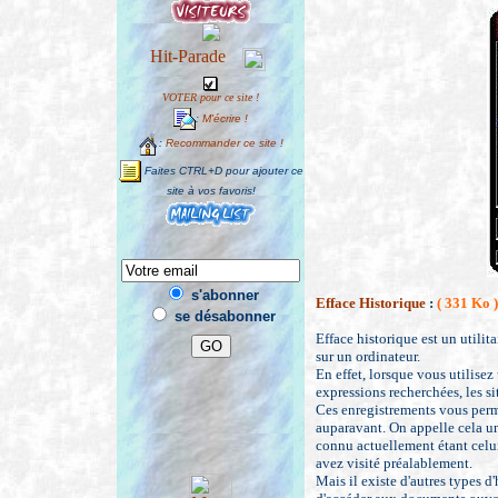
VOTER pour ce site !
:
M'écrire !
:
Recommander ce site !
Faites CTRL+D pour ajouter ce
site à vos favoris!
s'abonner
Efface Historique
:
( 331 Ko
)
se désabonner
Efface historique est un utilit
sur un ordinateur.
En effet, lorsque vous utilisez 
expressions recherchées, les s
Ces enregistrements vous perm
auparavant. On appelle cela un 
connu actuellement étant celui
avez visité préalablement.
Mais il existe d'autres types 