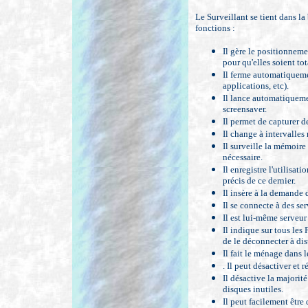
Le Surveillant se tient dans la
fonctions :
Il gère le positionneme
pour qu'elles soient tot
Il ferme automatiquemen
applications, etc).
Il lance automatiquemen
screensaver.
Il permet de capturer d
Il change à intervalle
Il surveille la mémoire
nécessaire.
Il enregistre l'utilis
précis de ce dernier.
Il insère à la demande d
Il se connecte à des se
Il est lui-même serveur
Il indique sur tous les 
de le déconnecter à dis
Il fait le ménage dans 
. Il peut désactiver et 
Il désactive la majorit
disques inutiles.
Il peut facilement être