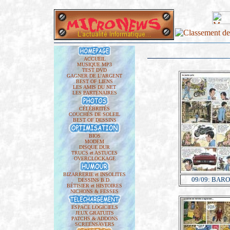
ACCUEIL
MUSIQUE MP3
TEST DVD
GAGNER DE L'ARGENT
BEST OF LIENS
LES AMIS DU NET
LES PARTENAIRES
CÉLÉBRITÉS
COUCHÉS DE SOLEIL
BEST OF DESSINS
BIOS
MODEM
DISQUE DUR
TRUCS et ASTUCES
OVERCLOCKAGE
BIZARRERIE et INSOLITES
09/09: BAR
DESSINS B.D.
BÉTISIER et HISTOIRES
NICHONS & FESSES
ESPACE LOGICIELS
JEUX GRATUITS
PATCHS & ADDONS
SCREENSAVERS