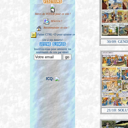
Merci de VOTER pour ce site !
:
M'écrire !
:
Recommander ce site !
Faites CTRL+D pour ajouter ce
site à vos favoris!
30/09: GEN
Inscrivez-vous pour retrouver les
nouveautés du site par email.
ICQ:
21/10: SOL