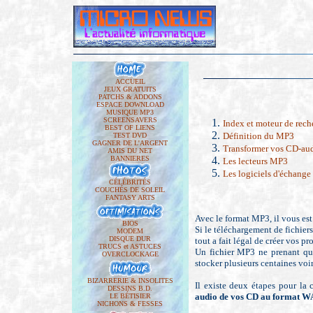
ACCUEIL
JEUX GRATUITS
PATCHS & ADDONS
ESPACE DOWNLOAD
MUSIQUE MP3
SCREENSAVERS
Index et moteur de rech
BEST OF LIENS
Définition du MP3
TEST DVD
GAGNER DE L'ARGENT
Transformer vos CD-au
AMIS DU NET
BANNIERES
Les lecteurs MP3
Les logiciels d'échang
CÉLÉBRITÉS
COUCHÉS DE SOLEIL
FANTASY ARTS
Avec le format MP3, il vous est
BIOS
Si le téléchargement de fichiers
MODEM
DISQUE DUR
tout a fait légal de créer vos p
TRUCS et ASTUCES
Un fichier MP3 ne prenant q
OVERCLOCKAGE
stocker plusieurs centaines voir
BIZARRERIE & INSOLITES
Il existe deux étapes pour la
DESSINS B.D.
audio de vos CD au format W
LE BÉTISIER
NICHONS & FESSES