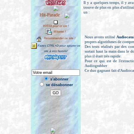
Il y a quelques temps, il y av
trouve de plus en plus d'utilit
un :
VOTER pour ce site !
:
M'écrire !
Nous avons utilisé
Audiocata
:
Recommander ce site !
propres algorithmes de compre
Faites CTRL+D pour ajouter ce
Des tests réalisés par des con
sortait haut la main dans le 
site à vos favoris!
plus il était très rapide.
Pour ce qui est de l'extract
Audiograbber
Ce duo gagnant fait d'Audiocat
s'abonner
se désabonner