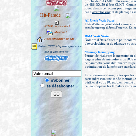
proche de 8.33 MHz. Par exemple sur
un 486 DX/50 il faut CLK/6. Certai
jouer dessus ce facteur pour augmen
cas d'
overclocking
et de plantage es
AT Cycle Wait State
:
Etats d'attente (wait state) à insére
VOTER pour ce site !
sans beaucoup d'états d'attente. En ca
:
M'écrire !
DMA Wait State
:
:
Recommander ce site !
Nombre d'états d'attente pour commu
d'
overclocking
et de plantage vous 
Faites CTRL+D pour ajouter ce
site à vos favoris!
Memory Remapping
:
Permet de réallouer la mémoire au d
gagner plus de mémoire sous DOS en
ce paramètre vous diminuerez les p
optimisation de la mémoire standard
Enfin dernière chose, notez que les 
carte mère (via une sonde thermique 
s'abonner
vérifier si votre PC est bien ventilé 
se désabonner
celle-ci dépasse les 40° alors votre m