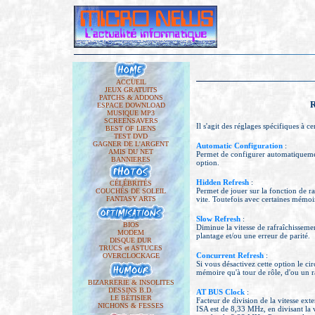
ACCUEIL
JEUX GRATUITS
PATCHS & ADDONS
ESPACE DOWNLOAD
MUSIQUE MP3
SCREENSAVERS
Il s'agit des réglages spécifiques à 
BEST OF LIENS
TEST DVD
GAGNER DE L'ARGENT
Automatic Configuration
:
AMIS DU NET
Permet de configurer automatiquement
BANNIERES
option.
Hidden Refresh
:
CÉLÉBRITÉS
Permet de jouer sur la fonction de r
COUCHÉS DE SOLEIL
FANTASY ARTS
vite. Toutefois avec certaines mémoi
Slow Refresh
:
BIOS
Diminue la vitesse de rafraîchisseme
MODEM
plantage et/ou une erreur de parité.
DISQUE DUR
TRUCS et ASTUCES
Concurrent Refresh
:
OVERCLOCKAGE
Si vous désactivez cette option le ci
mémoire qu'à tour de rôle, d'ou un r
BIZARRERIE & INSOLITES
DESSINS B.D.
AT BUS Clock
:
LE BÉTISIER
Facteur de division de la vitesse ex
NICHONS & FESSES
ISA est de 8,33 MHz, en divisant la 